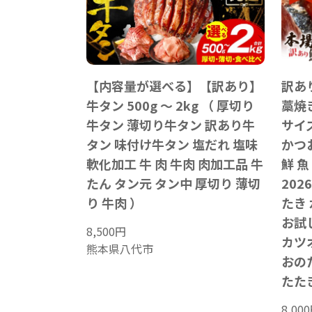
【内容量が選べる】【訳あり】
訳あり
牛タン 500g ～ 2kg （ 厚切り
藁焼き
牛タン 薄切り牛タン 訳あり牛
サイズ
タン 味付け牛タン 塩だれ 塩味
かつ
軟化加工 牛 肉 牛肉 肉加工品 牛
鮮 魚
たん タン元 タン中 厚切り 薄切
202
り 牛肉 ）
たき
お試
8,500
円
カツ
熊本県八代市
おの
たた
8,000