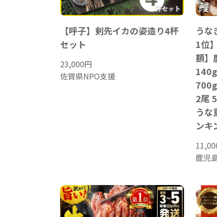
【呼子】剣先イカの姿造り4杯
うな
セット
1位
額】
23,000
円
140
佐賀県NPO支援
700
2尾 
うな重
ンキ
11,00
鹿児