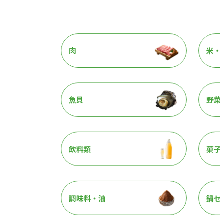
肉
米
魚貝
野
飲料類
菓
調味料・油
鍋