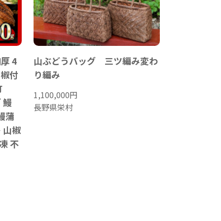
厚 4
山ぶどうバッグ 三ツ編み変わ
山椒付
り編み
町
1,100,000
円
ぎ 鰻
長野県栄村
 鰻蒲
 山椒
凍 不