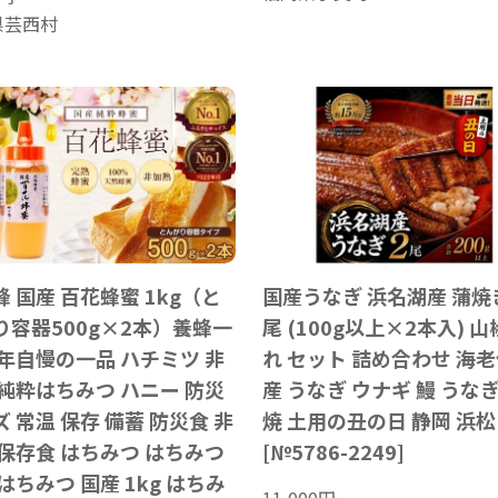
県芸西村
 国産 百花蜂蜜 1kg（と
国産うなぎ 浜名湖産 蒲焼き
り容器500g×2本）養蜂一
尾 (100g以上×2本入) 山
0年自慢の一品 ハチミツ 非
れ セット 詰め合わせ 海老
 純粋はちみつ ハニー 防災
産 うなぎ ウナギ 鰻 うな
 常温 保存 備蓄 防災食 非
焼 土用の丑の日 静岡 浜松
 保存食 はちみつ はちみつ
[№5786-2249]
はちみつ 国産 1kg はちみ
11,000
円