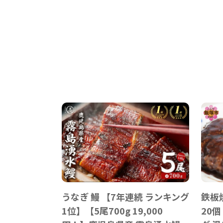
うなぎ 鰻 【7年連続 ランキング
鉄板
1位】【5尾700g 19,000
20個