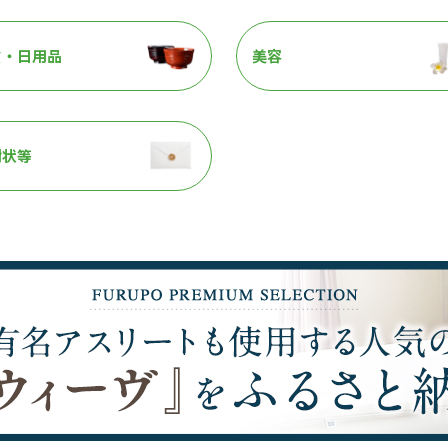
貨・日用品
美容
謝状等