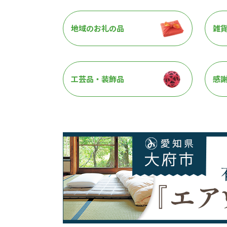
地域のお礼の品
雑
工芸品・装飾品
感