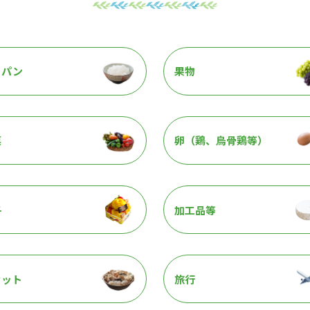
・パン
果物
菜
卵（鶏、烏骨鶏等）
子
加工品等
セット
旅行