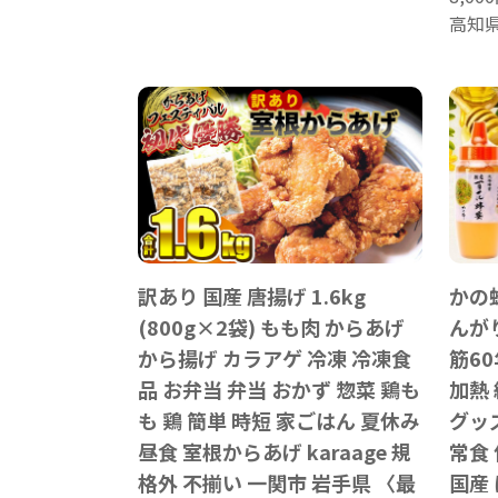
高知
訳あり 国産 唐揚げ 1.6kg
かの蜂
(800g×2袋) もも肉 からあげ
んが
から揚げ カラアゲ 冷凍 冷凍食
筋6
品 お弁当 弁当 おかず 惣菜 鶏も
加熱
も 鶏 簡単 時短 家ごはん 夏休み
グッズ
昼食 室根からあげ karaage 規
常食
格外 不揃い 一関市 岩手県 〈最
国産 