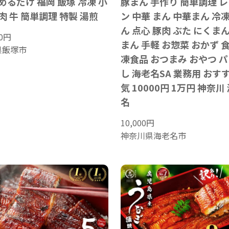
めるだけ 福岡 飯塚 冷凍 小
豚まん 手作り 簡単調理 
肉 牛 簡単調理 特製 湯煎
ン 中華 まん 中華まん 冷
ん 点心 豚肉 ぶた にくまん
0
円
まん 手軽 お惣菜 おかず 食
県飯塚市
凍食品 おつまみ おやつ パ
し 海老名SA 業務用 おす
気 10000円 1万円 神奈川
名
10,000
円
神奈川県海老名市