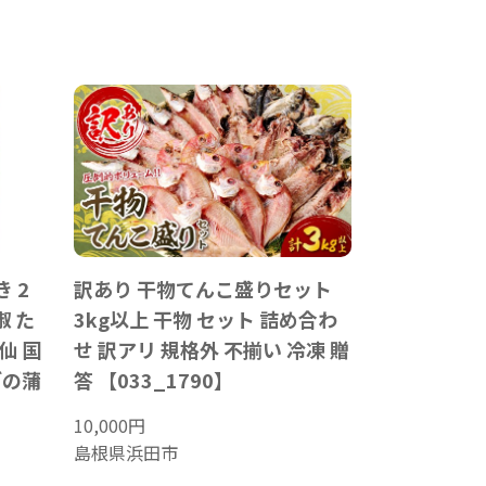
 2
訳あり 干物てんこ盛りセット
椒 た
3kg以上 干物 セット 詰め合わ
仙 国
せ 訳アリ 規格外 不揃い 冷凍 贈
ぎの蒲
答 【033_1790】
10,000
円
島根県浜田市