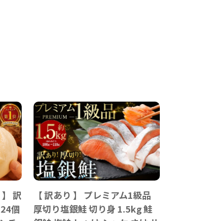
】 訳
【 訳あり 】 プレミアム1級品
 24個
厚切り塩銀鮭 切り身 1.5kg 鮭