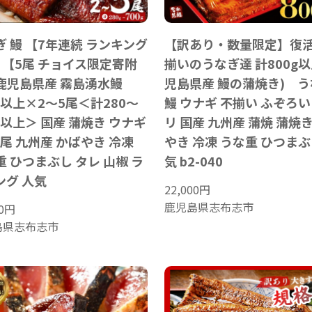
ぎ 鰻 【7年連続 ランキング
【訳あり・数量限定】復
】【5尾 チョイス限定寄附
揃いのうなぎ達 計800g以
鹿児島県産 霧島湧水鰻
児島県産 鰻の蒲焼き) 
g以上×2～5尾＜計280～
鰻 ウナギ 不揃い ふぞろい
g以上＞ 国産 蒲焼き ウナギ
リ 国産 九州産 蒲焼 蒲焼き
5尾 九州産 かばやき 冷凍
やき 冷凍 うな重 ひつまぶ
 ひつまぶし タレ 山椒 ラ
気 b2-040
ング 人気
22,000
円
鹿児島県志布志市
0
円
島県志布志市