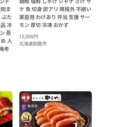
レンチ
銀鮭 塩鮭 しゃけ シャケ さけ サ
凍肉ま
ケ 魚 切身 訳アリ 規格外 不揃い
 ぶた
家庭用 わけあり 弁当 支援 サー
品 冷
モン 厚切 冷凍 おかず
ン 蒸
10,000
円
すめ 人
北海道釧路市
 海老