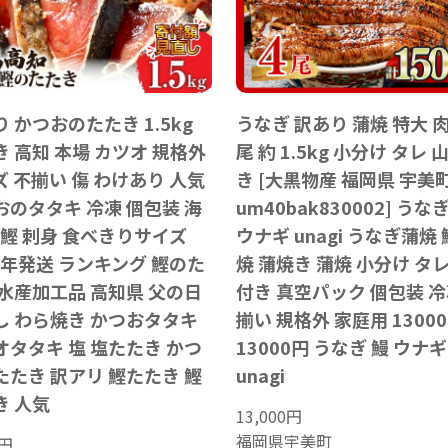
 かつおのたたき 1.5kg
うなぎ 訳あり 蒲焼 特大 肉
 高知 本場 カツオ 規格外
尾 約 1.5kg 小分け タレ 
 不揃い 傷 わけあり 人気
き [大黒物産 福岡県 宇美
おのタタキ 冷凍 個包装 海
um40bak830002] うな
 鰹 刺身 食べきりサイズ
ウナギ unagi うなぎ蒲焼
6年発送 ランキング 鰹のた
焼 蒲焼き 蒲焼 小分け タレ
 水産加工品 高知県 父の日
付き 真空パック 個包装 冷
し わら焼き かつおタタキ
揃い 規格外 家庭用 13000
オタタキ 塩 塩たたき かつ
13000円 うなぎ 鰻 ウナギ
たたき 訳アリ 鰹たたき 鰹
unagi
き 人気
13,000
円
福岡県宇美町
円