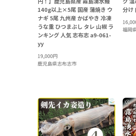
円！】鹿児島県産 霧島湧水鰻
グ 温
140g以上×5尾 国産 蒲焼き ウ
分け 
ナギ 5尾 九州産 かばやき 冷凍
16,00
うな重 ひつまぶし タレ 山椒 ラ
福岡
ンキング 人気 志布志 a9-061-
yy
19,000
円
鹿児島県志布志市