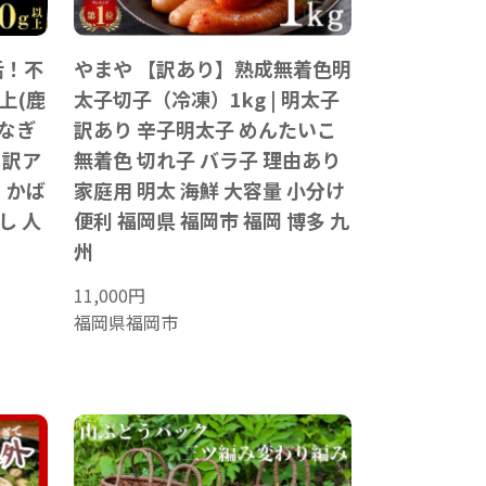
活！不
やまや 【訳あり】熟成無着色明
上(鹿
太子切子（冷凍）1kg | 明太子
うなぎ
訳あり 辛子明太子 めんたいこ
 訳ア
無着色 切れ子 バラ子 理由あり
 かば
家庭用 明太 海鮮 大容量 小分け
し 人
便利 福岡県 福岡市 福岡 博多 九
州
11,000
円
福岡県福岡市