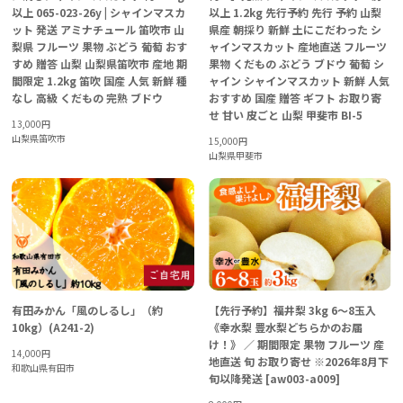
以上 065-023-26y | シャインマスカ
以上 1.2kg 先行予約 先行 予約 山梨
ット 発送 アミナチュール 笛吹市 山
県産 朝採り 新鮮 土にこだわった シ
梨県 フルーツ 果物 ぶどう 葡萄 おす
ャインマスカット 産地直送 フルーツ
すめ 贈答 山梨 山梨県笛吹市 産地 期
果物 くだもの ぶどう ブドウ 葡萄 シ
間限定 1.2kg 笛吹 国産 人気 新鮮 種
ャイン シャインマスカット 新鮮 人気
なし 高級 くだもの 完熟 ブドウ
おすすめ 国産 贈答 ギフト お取り寄
せ 甘い 皮ごと 山梨 甲斐市 BI-5
13,000
円
山梨県笛吹市
15,000
円
山梨県甲斐市
有田みかん「風のしるし」（約
【先行予約】福井梨 3kg 6～8玉入
10kg）(A241-2)
《幸水梨 豊水梨どちらかのお届
け！》 ／ 期間限定 果物 フルーツ 産
14,000
円
地直送 旬 お取り寄せ ※2026年8月下
和歌山県有田市
旬以降発送 [aw003-a009]