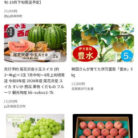
旬-10月下旬発送予定】
23,000
円
岡山県美咲町
先行予約 尾花沢産小玉スイカ (約
稗田さんが育てた伊万里梨「豊水」5
2~4kg)×2玉 7月中旬～8月上旬頃発
㎏
送 令和8年産 2026年産 尾花沢産 ス
12,000
円
イカ すいか 西瓜 果物 くだもの フル
佐賀県NPO支援
ーツ 観光物産 kb-sukxx2-7b
13,000
円
山形県尾花沢市