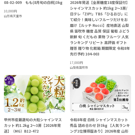
08-02-009 もも(8月旬の白桃)3kg
2026年発送【全房糖度18度保証付】
シャインマスカット 約1kg 2～3房/
10,000
円
日テレ「ZIP!」TBS「ひるおび」に
山形県天童市
て紹介！美味しいフルーツだけをお
届け【ルッチ Rucci】産地直送 山梨
県 笛吹市 糖度 品質 保証 葡萄 ぶどう
新鮮 旬 くだもの 果物 フルーツ 人気
ランキング リピート 高評価 ギフト
贈答 贈り物 化粧箱 期間限定 令和8年
先行予約 104-003
17,000
円
山梨県笛吹市
甲州市産厳選旬の大粒シャインマス
令和8年産 白桃 シャインマスカット
カット 約1.2kg 2～3房【2026年発
秀品 詰め合わせ 計3kg 【人気ランキ
送】（MG）B12-472
ング1位獲得歴あり】2026年産 山形