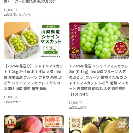
房） クール便発送 ALPAG007
10,000
円
山梨県南アルプス市
【2026年発送分】 シャインマスカッ
＜2026年発送 ＞シャインマスカット
ト 1.2kg 2～3房 おすすめ 人気 山梨
2房 (約1kg) 山梨県産フルーツ 人気
県 産地直送 フルーツ ブドウ 果物 ぶ
のぶどう_フルーツ 果物 くだもの シ
どう シャイン マスカット くだもの
ャインマスカット ぶどう 葡萄 マスカ
お届け 国産 葡萄 贈答 新鮮
ット 農家直送 朝採れ 人気 送料無料
【1017347】
13,000
円
山梨県大月市
12,000
円
山梨県山梨市