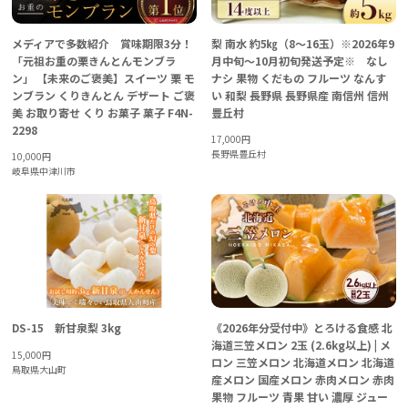
メディアで多数紹介 賞味期限3分！
梨 南水 約5㎏（8～16玉）※2026年9
「元祖お重の栗きんとんモンブラ
月中旬～10月初旬発送予定※ なし
ン」 【未来のご褒美】スイーツ 栗 モ
ナシ 果物 くだもの フルーツ なんす
ンブラン くりきんとん デザート ご褒
い 和梨 長野県 長野県産 南信州 信州
美 お取り寄せ くり お菓子 菓子 F4N-
豊丘村
2298
17,000
円
長野県豊丘村
10,000
円
岐阜県中津川市
DS-15 新甘泉梨 3kg
《2026年分受付中》とろける食感 北
海道三笠メロン 2玉 (2.6kg以上) | メ
15,000
円
ロン 三笠メロン 北海道メロン 北海道
鳥取県大山町
産メロン 国産メロン 赤肉メロン 赤肉
果物 フルーツ 青果 甘い 濃厚 ジュー