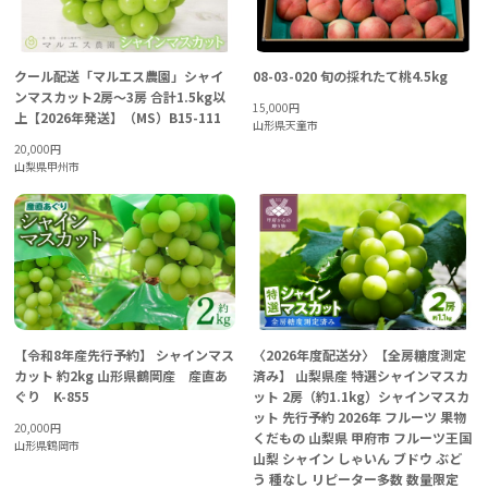
クール配送「マルエス農園」シャイ
08-03-020 旬の採れたて桃4.5kg
ンマスカット2房～3房 合計1.5kg以
15,000
円
上【2026年発送】（MS）B15-111
山形県天童市
20,000
円
山梨県甲州市
【令和8年産先行予約】 シャインマス
〈2026年度配送分〉【全房糖度測定
カット 約2kg 山形県鶴岡産 産直あ
済み】 山梨県産 特選シャインマスカ
ぐり K-855
ット 2房（約1.1kg）シャインマスカ
ット 先行予約 2026年 フルーツ 果物
20,000
円
くだもの 山梨県 甲府市 フルーツ王国
山形県鶴岡市
山梨 シャイン しゃいん ブドウ ぶど
う 種なし リピーター多数 数量限定