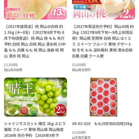
【2027年度発送】桃 岡山の白桃 約
【2027年発送先行予約】岡山の桃 約
1.3kg (4～8玉) 《2027年6月下旬-8
2kg《2027年6月下旬～9月上旬頃出
月下旬頃発送》 桃 岡山 桃 もも 先行
荷》岡山県 笠岡市 白桃 岡山 はくと
予約 白桃 岡山 白桃 岡山 清水桃 川中
う スイーツ フルーツ 果物 デザート
島 もも 白鳳 もも 桃 岡山 高級 桃 岡
旬 モモ もも 送料無料 果物 清水白桃
山 清水 桃 岡山
白鳳 白麗 クール便
13,500
円
15,000
円
岡山県矢掛町
岡山県笠岡市
シャインマスカット 晴王 2kg ぶどう
08-02-018 もも(8月旬の白桃)5kg
葡萄 フルーツ 果物 岡山県 岡山県産
15,000
円
2026年 先行予約 【2026年9月下
山形県天童市