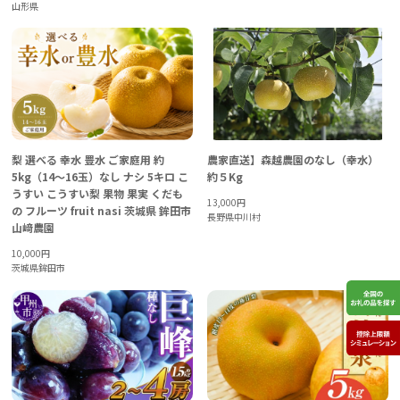
山形県
梨 選べる 幸水 豊水 ご家庭用 約
農家直送】森越農園のなし（幸水）
5kg（14～16玉）なし ナシ 5キロ こ
約５Kg
うすい こうすい梨 果物 果実 くだも
13,000
円
の フルーツ fruit nasi 茨城県 鉾田市
長野県中川村
山﨑農園
10,000
円
茨城県鉾田市