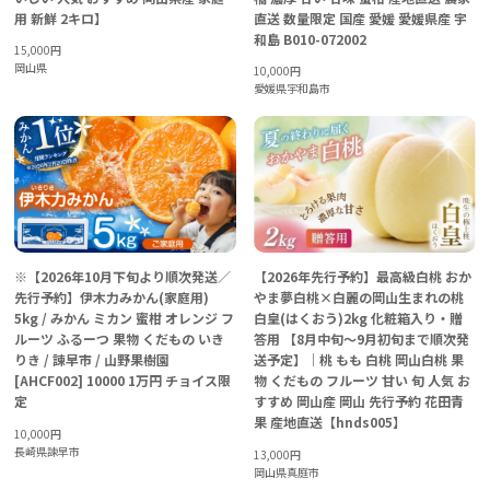
用 新鮮 2キロ】
直送 数量限定 国産 愛媛 愛媛県産 宇
和島 B010-072002
15,000
円
岡山県
10,000
円
愛媛県宇和島市
※【2026年10月下旬より順次発送／
【2026年先行予約】最高級白桃 おか
先行予約】伊木力みかん(家庭用)
やま夢白桃×白麗の岡山生まれの桃
5kg / みかん ミカン 蜜柑 オレンジ フ
白皇(はくおう)2kg 化粧箱入り・贈
ルーツ ふるーつ 果物 くだもの いき
答用 【8月中旬～9月初旬まで順次発
りき / 諫早市 / 山野果樹園
送予定】｜桃 もも 白桃 岡山白桃 果
[AHCF002] 10000 1万円 チョイス限
物 くだもの フルーツ 甘い 旬 人気 お
定
すすめ 岡山産 岡山 先行予約 花田青
果 産地直送【hnds005】
10,000
円
長崎県諫早市
13,000
円
岡山県真庭市