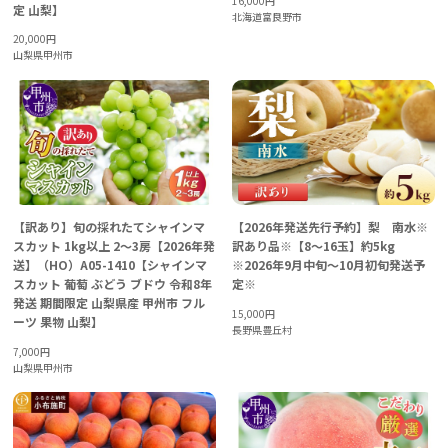
16,000
円
定 山梨】
北海道富良野市
20,000
円
山梨県甲州市
【訳あり】旬の採れたてシャインマ
【2026年発送先行予約】梨 南水※
スカット 1kg以上 2～3房【2026年発
訳あり品※【8～16玉】約5kg
送】（HO）A05-1410【シャインマ
※2026年9月中旬～10月初旬発送予
スカット 葡萄 ぶどう ブドウ 令和8年
定※
発送 期間限定 山梨県産 甲州市 フル
15,000
円
ーツ 果物 山梨】
長野県豊丘村
7,000
円
山梨県甲州市