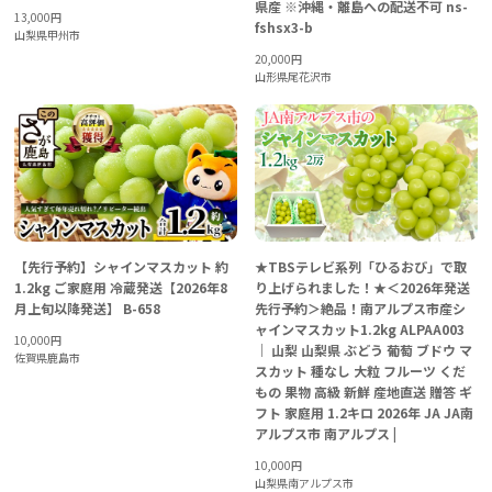
県産 ※沖縄・離島への配送不可 ns-
13,000
円
fshsx3-b
山梨県甲州市
20,000
円
山形県尾花沢市
【先行予約】シャインマスカット 約
★TBSテレビ系列「ひるおび」で取
1.2kg ご家庭用 冷蔵発送【2026年8
り上げられました！★＜2026年発送
月上旬以降発送】 B-658
先行予約＞絶品！南アルプス市産シ
ャインマスカット1.2kg ALPAA003
10,000
円
｜ 山梨 山梨県 ぶどう 葡萄 ブドウ マ
佐賀県鹿島市
スカット 種なし 大粒 フルーツ くだ
もの 果物 高級 新鮮 産地直送 贈答 ギ
フト 家庭用 1.2キロ 2026年 JA JA南
アルプス市 南アルプス |
10,000
円
山梨県南アルプス市