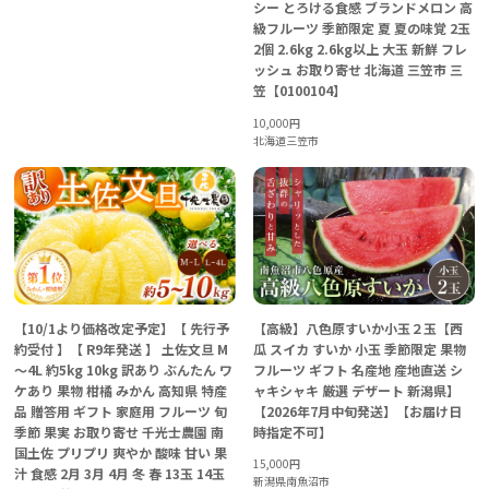
シー とろける食感 ブランドメロン 高
級フルーツ 季節限定 夏 夏の味覚 2玉
2個 2.6kg 2.6kg以上 大玉 新鮮 フレ
ッシュ お取り寄せ 北海道 三笠市 三
笠【0100104】
10,000
円
北海道三笠市
【10/1より価格改定予定】【 先行予
【高級】八色原すいか小玉２玉【西
約受付 】【 R9年発送 】 土佐文旦 M
瓜 スイカ すいか 小玉 季節限定 果物
～4L 約5kg 10kg 訳あり ぶんたん ワ
フルーツ ギフト 名産地 産地直送 シ
ケあり 果物 柑橘 みかん 高知県 特産
ャキシャキ 厳選 デザート 新潟県】
品 贈答用 ギフト 家庭用 フルーツ 旬
【2026年7月中旬発送】【お届け日
季節 果実 お取り寄せ 千光士農園 南
時指定不可】
国土佐 プリプリ 爽やか 酸味 甘い 果
15,000
円
汁 食感 2月 3月 4月 冬 春 13玉 14玉
新潟県南魚沼市