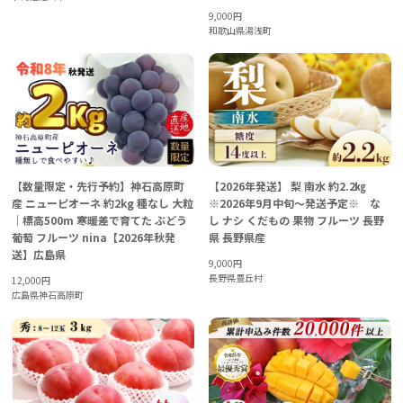
9,000
円
和歌山県湯浅町
【数量限定・先行予約】神石高原町
【2026年発送】 梨 南水 約2.2㎏
産 ニューピオーネ 約2kg 種なし 大粒
※2026年9月中旬～発送予定※ な
｜標高500m 寒暖差で育てた ぶどう
し ナシ くだもの 果物 フルーツ 長野
葡萄 フルーツ nina【2026年秋発
県 長野県産
送】広島県
9,000
円
長野県豊丘村
12,000
円
広島県神石高原町