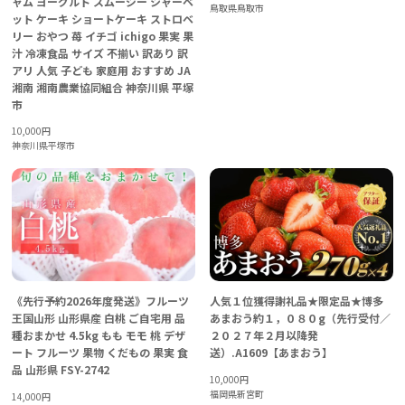
ャム ヨーグルト スムージー シャーベ
鳥取県鳥取市
ット ケーキ ショートケーキ ストロベ
リー おやつ 苺 イチゴ ichigo 果実 果
汁 冷凍食品 サイズ 不揃い 訳あり 訳
アリ 人気 子ども 家庭用 おすすめ JA
湘南 湘南農業協同組合 神奈川県 平塚
市
10,000
円
神奈川県平塚市
《先行予約2026年度発送》フルーツ
人気１位獲得謝礼品★限定品★博多
王国山形 山形県産 白桃 ご自宅用 品
あまおう約１，０８０g（先行受付／
種おまかせ 4.5kg もも モモ 桃 デザ
２０２７年２月以降発
ート フルーツ 果物 くだもの 果実 食
送）.A1609【あまおう】
品 山形県 FSY-2742
10,000
円
福岡県新宮町
14,000
円