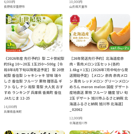
10,000
円
6,000
円
山形県天童市
長野県安曇野市
《2026年産 先行予約》梨 二十世紀梨
【26年発送先行予約】北海道産赤
約5kg 10～20玉 1玉250～500g【令
肉・青肉メロン2玉セット(各約
和8年8月下旬以降発送予定】 梨 20世
1.6kg×1玉) (2026年7月中旬から発
紀梨 香住梨 シャキシャキ 甘味 瑞々
送開始予定) 【メロン 赤肉 赤肉メロ
しさ 香住梨 フルーツ 果物 贈答品 ギ
ン 青肉 レッドメロン グリーンメロン
フト なし ナシ 和梨 青梨 大人気 おす
めろん meron melon 国産 デザート
すめ ランキング 兵庫県 香美町 香住
産地直送 果物 フルーツ 糖度 甘い 旬
JAたじま 12-25
2玉 デザート 旭川市ふるさと納税 北
海道ふるさと納税 旭川市 北海道】
16,000
円
_02062
兵庫県香美町
12,000
円
北海道旭川市