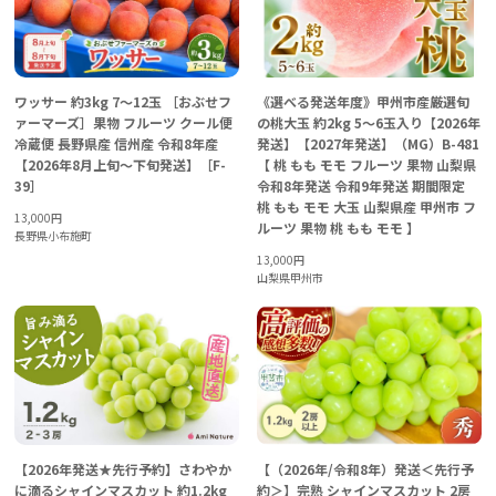
ワッサー 約3kg 7～12玉 ［おぶせフ
《選べる発送年度》甲州市産厳選旬
ァーマーズ］果物 フルーツ クール便
の桃大玉 約2kg 5～6玉入り【2026年
冷蔵便 長野県産 信州産 令和8年産
発送】【2027年発送】（MG）B-481
【2026年8月上旬～下旬発送】［F-
【 桃 もも モモ フルーツ 果物 山梨県
39］
令和8年発送 令和9年発送 期間限定
桃 もも モモ 大玉 山梨県産 甲州市 フ
13,000
円
ルーツ 果物 桃 もも モモ 】
長野県小布施町
13,000
円
山梨県甲州市
【2026年発送★先行予約】さわやか
【（2026年/令和8年）発送＜先行予
に滴るシャインマスカット 約1.2kg
約＞】完熟 シャインマスカット 2房