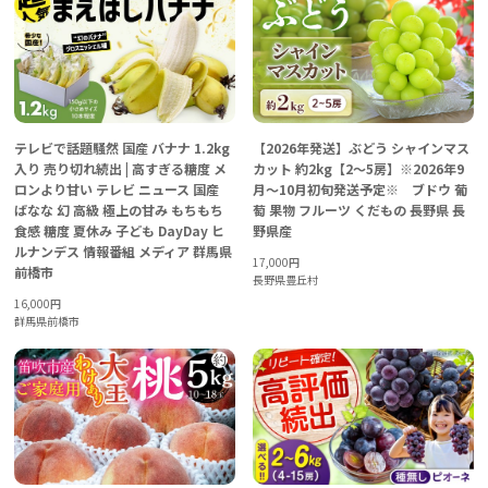
テレビで話題騒然 国産 バナナ 1.2kg
【2026年発送】ぶどう シャインマス
入り 売り切れ続出 | 高すぎる糖度 メ
カット 約2kg【2～5房】※2026年9
ロンより甘い テレビ ニュース 国産
月～10月初旬発送予定※ ブドウ 葡
ばなな 幻 高級 極上の甘み もちもち
萄 果物 フルーツ くだもの 長野県 長
食感 糖度 夏休み 子ども DayDay ヒ
野県産
ルナンデス 情報番組 メディア 群馬県
17,000
円
前橋市
長野県豊丘村
16,000
円
群馬県前橋市