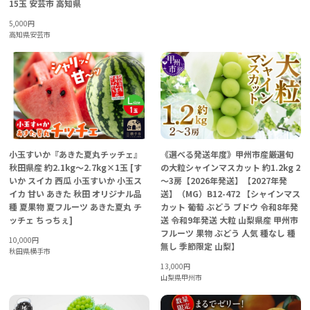
15玉 安芸市 高知県
5,000
円
高知県安芸市
小玉すいか『あきた夏丸チッチェ』
《選べる発送年度》甲州市産厳選旬
秋田県産 約2.1kg～2.7kg×1玉 [す
の大粒シャインマスカット 約1.2kg 2
いか スイカ 西瓜 小玉すいか 小玉ス
～3房【2026年発送】【2027年発
イカ 甘い あきた 秋田 オリジナル品
送】（MG）B12-472 【シャインマス
種 夏果物 夏フルーツ あきた夏丸 チ
カット 葡萄 ぶどう ブドウ 令和8年発
ッチェ ちっちぇ]
送 令和9年発送 大粒 山梨県産 甲州市
フルーツ 果物 ぶどう 人気 種なし 種
10,000
円
無し 季節限定 山梨】
秋田県横手市
13,000
円
山梨県甲州市