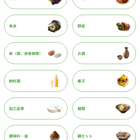
魚貝
野菜
卵（鶏、烏骨鶏等）
お酒
飲料類
菓子
加工品等
麺類
調味料・油
鍋セット