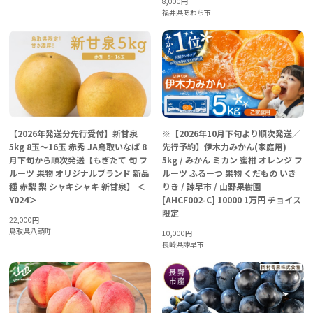
8,000
円
福井県あわら市
【2026年発送分先行受付】新甘泉
※【2026年10月下旬より順次発送／
5kg 8玉～16玉 赤秀 JA鳥取いなば 8
先行予約】伊木力みかん(家庭用)
月下旬から順次発送【もぎたて 旬 フ
5kg / みかん ミカン 蜜柑 オレンジ フ
ルーツ 果物 オリジナルブランド 新品
ルーツ ふるーつ 果物 くだもの いき
種 赤梨 梨 シャキシャキ 新甘泉】 ＜
りき / 諫早市 / 山野果樹園
Y024＞
[AHCF002-C] 10000 1万円 チョイス
限定
22,000
円
鳥取県八頭町
10,000
円
長崎県諫早市