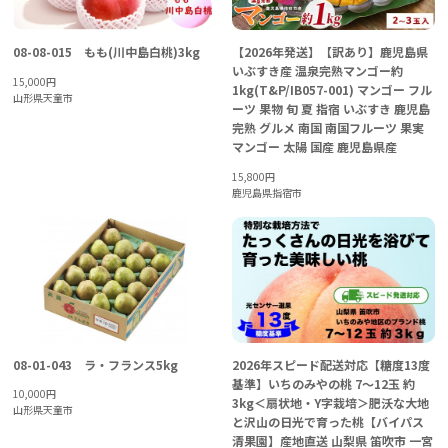
08-08-015 もも(川中島白桃)3kg
【2026年発送】【訳あり】鹿児島県
いぶすき産 温泉完熟マンゴー約
15,000
円
1kg(T&P/IB057-001) マンゴー フル
山形県天童市
ーツ 果物 旬 夏 指宿 いぶすき 鹿児島
完熟 グルメ 南国 南国フルーツ 果実
マンゴー 太陽 国産 鹿児島県産
15,800
円
鹿児島県指宿市
08-01-043 ラ・フランス5kg
2026年スピード配送対応【糖度13度
基準】いちのみやの桃 7〜12玉 約
10,000
円
3kg＜扇状地・Y字栽培＞肥沃な大地
山形県天童市
と沢山の日光で育った桃【バイパス
清果園】産地直送 山梨県 笛吹市 一宮