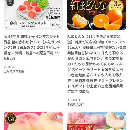
令和8年産 白桃 シャインマスカット
紅まどんな【11月下旬から順次発
秀品 詰め合わせ 計3kg 【人気ランキ
送】 紅まどんな 約 3kg（4L〜2L 8〜
ング1位獲得歴あり】2026年産 山形
12玉入） 愛媛県大洲市/愛媛たいき農
県産 ※沖縄・離島への配送不可 ns-
業協同組合[AGAO008] 先行予約 み
fshsx3
かん ミカン 紅マドンナ 旬の果物 冬
のくだもの 季節もの くだもの フルー
20,000
円
ツ スイーツ デザート 愛媛県産 大洲
山形県尾花沢市
市産 産地直送 おすすめ 人気 お取り
寄せ 送料無料 贈答 ギフト プレゼン
ト 冬ギフト お土産 お土産 愛媛県限
定栽培 特産品
21,000
円
愛媛県大洲市