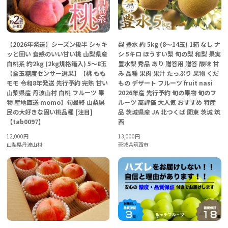
【2026年発送】シーズン後半 シャキ
梨 豊水 約 5kg (8～14玉) 1箱 なし ナ
ッと固い 食感のいい甘い桃 山梨県産
シ 5キロ ほうすい梨 旬の梨 和梨 果実
白桃系 約2kg (2kg規格箱入) 5～8玉
豊水梨 秀品 あり 贈答用 贈答 酸味 甘
【全玉糖度センサー選果】【桃 もも
み 品種 果肉 果汁 たっぷり 果物 くだ
モモ 令和8年発送 先行予約 完熟 甘い
もの デザート フルーツ fruit nasi
山梨県産 丹波山村 白桃 フルーツ 果
2026年産 先行予約 旬の果物 旬のフ
物 産地直送 momo】旬最終 山梨県
ルーツ 高評価 大人気 おすすめ 特産
民の大好きな固い桃品種 [注目]
品 茨城県産 JA 北つくば 関東 茨城 筑
【tab0097】
西
12,000
円
13,000
円
山梨県丹波山村
茨城県筑西市