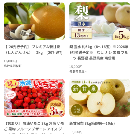
【'26先行予約】 プレミアム新甘泉
梨 豊水 約5kg（8～16玉）※2026年
（しんかんせん） 3kg [207-W7]
9月発送予定※ なし ナシ 果物 フル
ーツ 長野県 長野県産 南信州
16,000
円
鳥取県若桜町
15,000
円
長野県豊丘村
【訳あり】 冷凍いちご 3kg 冷凍 いち
新甘泉梨 3kg箱(約6～10玉)
ご 果物 フルーツ デザート アイス ジ
17,000
円