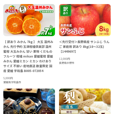
【 訳あり みかん 7kg 】 大玉 温州み
＜先行受付＞長野県産 サンふじ りん
かん 先行予約 玉津柑橘倶楽部 温州
ご 家庭用 訳あり 8kg(18～32玉)
蜜柑 大玉みかん 甘い 果物 くだもの
【1449697】
フルーツ 柑橘 mikan 愛媛蜜柑 愛媛
12,000
円
みかん 愛媛ミカン ミカン わけあり
長野県中野市
サイズ 不揃い 産地直送 数量限定 国
産 愛媛 宇和島 B005-072054
5,000
円
愛媛県宇和島市