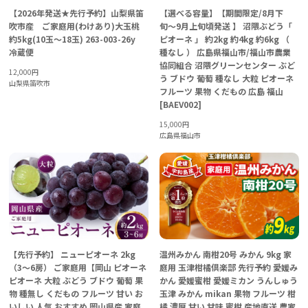
【2026年発送★先行予約】山梨県笛
【選べる容量】【期間限定/8月下
吹市産 ご家庭用(わけあり)大玉桃
旬〜9月上旬頃発送 】 沼隈ぶどう「
約5kg(10玉～18玉) 263-003-26y
ピオーネ 」 約2kg 約4kg 約6kg （
冷蔵便
種なし ） 広島県福山市/福山市農業
協同組合 沼隈グリーンセンター ぶど
12,000
円
う ブドウ 葡萄 種なし 大粒 ピオーネ
山梨県笛吹市
フルーツ 果物 くだもの 広島 福山
[BAEV002]
15,000
円
広島県福山市
【先行予約】 ニューピオーネ 2kg
温州みかん 南柑20号 みかん 9kg 家
（3～6房） ご家庭用【岡山 ピオーネ
庭用 玉津柑橘倶楽部 先行予約 愛媛み
ピオーネ 大粒 ぶどう ブドウ 葡萄 果
かん 愛媛蜜柑 愛媛ミカン うんしゅう
物 種無し くだもの フルーツ 甘い お
玉津 みかん mikan 果物 フルーツ 柑
いしい 人気 おすすめ 岡山県産 家庭
橘 濃厚 甘い 甘味 蜜柑 産地直送 農家