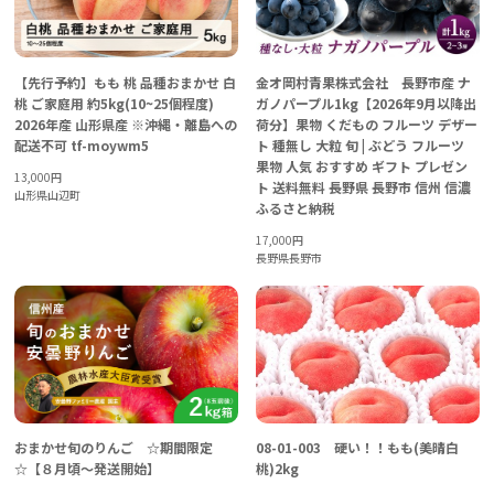
【先行予約】もも 桃 品種おまかせ 白
金オ岡村青果株式会社 長野市産 ナ
桃 ご家庭用 約5kg(10~25個程度)
ガノパープル1kg【2026年9月以降出
2026年産 山形県産 ※沖縄・離島への
荷分】果物 くだもの フルーツ デザー
配送不可 tf-moywm5
ト 種無し 大粒 旬 | ぶどう フルーツ
果物 人気 おすすめ ギフト プレゼン
13,000
円
ト 送料無料 長野県 長野市 信州 信濃
山形県山辺町
ふるさと納税
17,000
円
長野県長野市
08-01-003 硬い！！もも(美晴白
おまかせ旬のりんご ☆期間限定
桃)2kg
☆【８月頃〜発送開始】