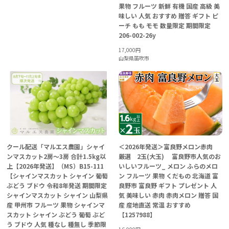
果物 フルーツ 新鮮 有機 国産 高級 美
味しい 人気 おすすめ 贈答 ギフト ピ
ーチ もも モモ 数量限定 期間限定
206-002-26y
17,000
円
山梨県笛吹市
クール配送「マルエス農園」シャイ
＜2026年発送＞富良野メロン赤肉
ンマスカット2房～3房 合計1.5kg以
厳選 2玉(大玉) 富良野市人気のお
上【2026年発送】（MS）B15-111
いしいフルーツ_ メロン ふらのメロ
【シャインマスカット シャイン 葡萄
ン フルーツ 果物 くだもの 北海道 富
ぶどう ブドウ 令和8年発送 期間限定
良野市 富良野 ギフト プレゼント 人
シャインマスカット シャイン 山梨県
気 美味しい 赤肉 赤肉メロン 贈答 国
産 甲州市 フルーツ 果物 シャインマ
産 産地直送 常温 おすすめ
スカット シャイン ぶどう 葡萄 ぶど
【1257988】
う ブドウ 人気 種なし 種無し 季節限