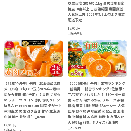
草生栽培 2房 約1.1kg 全房糖度測定
糖度18度以上 古谷葡萄園 農園直送
人気急上昇 2026年8月上旬より順次
配送予定
15,000
円
山梨県甲府市
【26年発送先行予約】北海道産赤肉
【2026年先行予約】果物ランキング
メロン約1.6kg×2玉 (2026年7月中
1位獲得！ 総合ランキング6位獲得！
旬から発送開始予定) 【 果物 くだも
TVで紹介されました！リピーター続
の フルーツ メロン 赤肉 赤肉メロン
出 みかん 温州みかん フルーツ 果物
めろん meron melon 国産 デザート
柑橘 果実 甘味 酸味 ジューシー 人気
産地直送 旬 お取り寄せ 甘い 北海道
国産 食べ物 産地直送 和歌山県 湯浅
産 旭川市 北海道 】_02061
町 送料無料 家庭用 和歌山 有田みか
ん 約5kg (SS、Sサイズ) 湯浅町
12,000
円
_ZJ6097
北海道旭川市